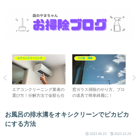
エアコンクリーニング
その他 掃除
やり
エアコンクリーニング業者の
窓ガラス掃除のやり方。プロ
I
選び方！分解方法で金額も仕
の道具で簡単綺麗に！
ピ
上がりも変わります
お風呂の排水溝をオキシクリーンでピカピカ
にする方法
2023.08.23
2023.10.24