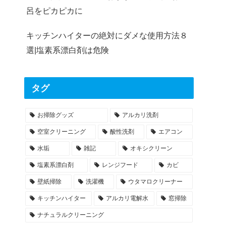
呂をピカピカに
キッチンハイターの絶対にダメな使用方法８
選|塩素系漂白剤は危険
タグ
お掃除グッズ
アルカリ洗剤
空室クリーニング
酸性洗剤
エアコン
水垢
雑記
オキシクリーン
塩素系漂白剤
レンジフード
カビ
壁紙掃除
洗濯機
ウタマロクリーナー
キッチンハイター
アルカリ電解水
窓掃除
ナチュラルクリーニング