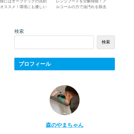
掃除にはオーブテックの洗剤
レンジフードを分解掃除！ア
レンジフ
がオススメ！環境にも優しい
ルコールの力で油汚れを除去
の洗剤！
エコ洗剤
検索
検索
プロフィール
森のやまちゃん