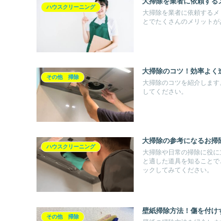
大掃除を業者に依頼する
ハウスクリーニング
大掃除を業者に依頼するメ
とでたくさんのメリットが
大掃除のコツ！効率よく
その他 掃除
大掃除のコツを紹介します
してください。
大掃除の参考になるお掃除Y
ハウスクリーニング
大掃除や日常の掃除に役に立
と適した道具を知ることでと
ックしてみてください。
壁紙掃除方法！傷を付け
その他 掃除