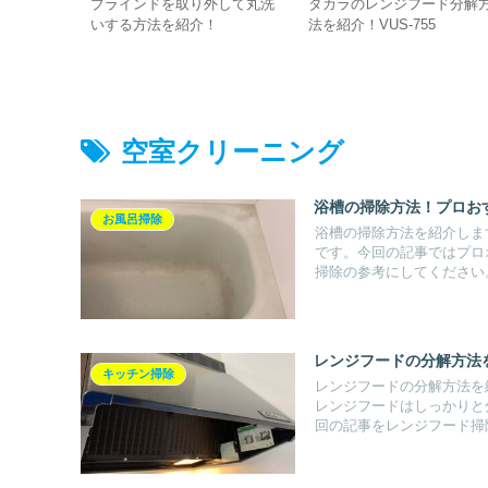
剥がし方法
ブラインドを取り外して丸洗
タカラのレンジフード分解
去できます
いする方法を紹介！
法を紹介！VUS-755
空室クリーニング
浴槽の掃除方法！プロお
お風呂掃除
浴槽の掃除方法を紹介しま
です。今回の記事ではプロ
掃除の参考にしてください
レンジフードの分解方法
キッチン掃除
レンジフードの分解方法を
レンジフードはしっかりと
回の記事をレンジフード掃