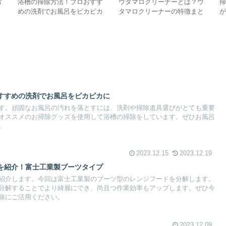
方
浴槽の掃除方法！プロおすす
ウタマロクリーナーとは？ウ
めの洗剤でお風呂をピカピカ
タマロクリーナーの特徴まと
に
め
すすめの洗剤でお風呂をピカピカに
す。頑固なお風呂の汚れを落とすには、洗剤や掃除道具選びがとても重要
オススメのお掃除グッズを使用して浴槽の掃除をしています。ぜひお風呂
。
2023.12.15
2023.12.19
を紹介！富士工業製ブーツタイプ
紹介します。今回は富士工業製のブーツ型のレンジフードを分解します。
分解することでより綺麗にでき、尚且つ作業効率もアップします。ぜひ今
除にご活用ください。
2023.12.09