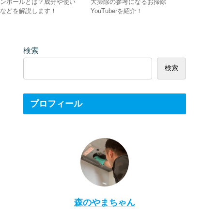
サンポールとは？成分や使い
大掃除の参考になるお掃除
風呂職人
方などを解説します！
YouTuberを紹介！
します！
検索
検索
プロフィール
森のやまちゃん