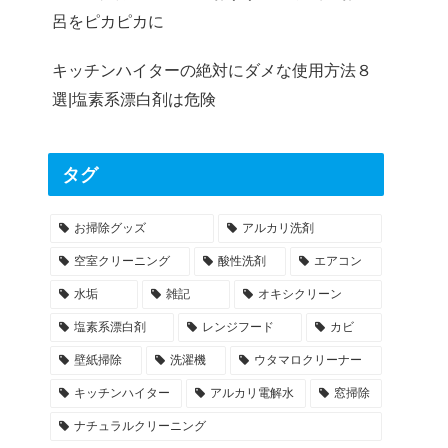
呂をピカピカに
キッチンハイターの絶対にダメな使用方法８
選|塩素系漂白剤は危険
タグ
お掃除グッズ
アルカリ洗剤
空室クリーニング
酸性洗剤
エアコン
水垢
雑記
オキシクリーン
塩素系漂白剤
レンジフード
カビ
壁紙掃除
洗濯機
ウタマロクリーナー
キッチンハイター
アルカリ電解水
窓掃除
ナチュラルクリーニング