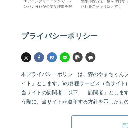
る！掃除方
エアコンクリーニングでドレ
壁紙掃除方法！傷を付けず
ンパン分解が必要な理由を解
汚れをスッキリ落とす！
説
プライバシーポリシー
本プライバシーポリシーは、森のやまちゃんブログ(htt
イト」とします。)の各種サービス（当サイト
当サイトの訪問者（以下、「訪問者」としま
う際に、当サイトが遵守する方針を示したも
目