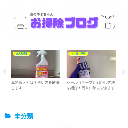
お風呂掃除
その他 掃除
スメ
風呂職人とは？使い方を解説
シール（テープ）剥がし方法
人
剤
します！
を紹介！簡単に除去できます
い
未分類