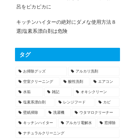
呂をピカピカに
キッチンハイターの絶対にダメな使用方法８
選|塩素系漂白剤は危険
タグ
お掃除グッズ
アルカリ洗剤
空室クリーニング
酸性洗剤
エアコン
水垢
雑記
オキシクリーン
塩素系漂白剤
レンジフード
カビ
壁紙掃除
洗濯機
ウタマロクリーナー
キッチンハイター
アルカリ電解水
窓掃除
ナチュラルクリーニング