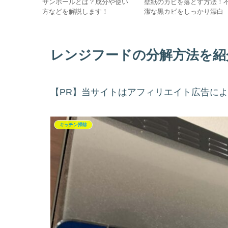
！トマトの
サンポールとは？成分や使い
壁紙のカビを落とす方法！
リウムペー
方などを解説します！
潔な黒カビをしっかり漂白
レンジフードの分解方法を紹
【PR】当サイトはアフィリエイト広告に
キッチン掃除