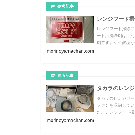
レンジフード掃
レンジフード掃除に
ート油洗浄剤は油汚
剤です。ケイ酸塩が
の方にはもちろん、
morinoyamachan.com
タカラのレンジ
タカラのレンジフー
ファンを収納してい
た。レンジフード掃
してください
morinoyamachan.com