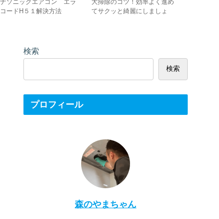
パナソニックエアコン エラ
大掃除のコツ！効率よく進め
浴槽の掃
ーコードH５１解決方法
てサクッと綺麗にしましょ
めの洗剤
う！
に
検索
検索
プロフィール
森のやまちゃん