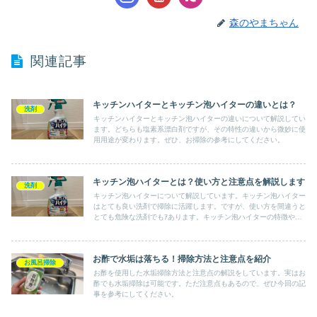
森のやまちゃん
関連記事
キッチンハイターとキッチン泡ハイターの違いとは？
洗剤
キッチンハイターとキッチン泡ハイターの違いについて解説してい
ます。どちらも塩素系漂白剤ですが、その特性の違いから微妙に使
用用途が変わります。ぜひ、お掃除の参考にしてください。
キッチン泡ハイターとは？使い方と注意点を解説します
洗剤
キッチン泡ハイターについて解説しています。キッチン泡ハイター
はとても良い洗剤で掃除に活躍します。ですが、使い方を間違うと
とても危険な洗剤でもｱあります。キッチン泡ハイターの特徴や注
意点を知り、安全に掃除をしましょう。
お酢で水垢は落ちる！掃除方法と注意点を紹介
お風呂掃除
お酢を使用した水垢掃除方法と注意点の解説をしています。実はお
酢でも水垢掃除は可能です。ただ注意点もあるので、ぜひ今回の記
事を参考にしてください。