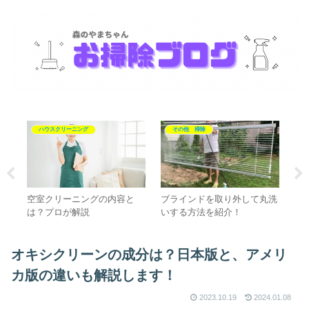
ハウスクリーニング
その他 掃除
ッ
空室クリーニングの内容と
ブラインドを取り外して丸洗
エ
は？プロが解説
いする方法を紹介！
方
オキシクリーンの成分は？日本版と、アメリ
カ版の違いも解説します！
2023.10.19
2024.01.08