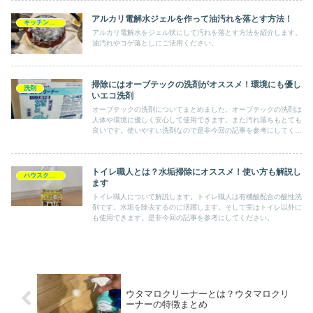
アルカリ電解水ジェルを作って油汚れを落とす方法！
キッチン掃除
アルカリ電解水をジェル状にして汚れを落とす方法を紹介します。
油汚れやコゲ落としにご活用ください。
掃除にはオーブテックの洗剤がオススメ！環境にも優し
洗剤
いエコ洗剤
オーブテックの洗剤についてまとめました。オーブテックの洗剤は
人体や環境に優しく安心して使用できます。また汚れ落ちもとても
良いです。使いやすい洗剤なので是非今回の記事を参考にしてくだ
さい。
トイレ職人とは？水垢掃除にオススメ！使い方も解説し
ハウスクリーニング
ます
トイレ職人について解説します。トイレ職人は有機酸配合の酸性洗
剤です。水垢を除去するのに活躍します。そして実はトイレ以外に
も使用できます。是非今回の記事を参考にしてください。
ウタマロクリーナーとは？ウタマロクリ
ーナーの特徴まとめ