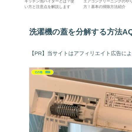
A-
キッチン泡ハイターとは？使
エアコンクリーニングのや
法を紹介
い方と注意点を解説します
方！基本の掃除方法紹介
洗濯機の蓋を分解する方法AQU
【PR】当サイトはアフィリエイト広告に
その他 掃除