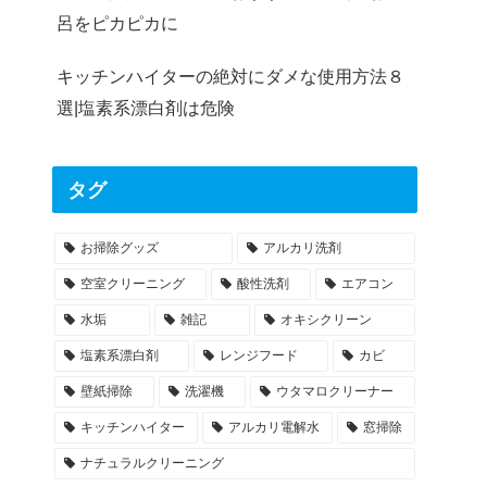
呂をピカピカに
キッチンハイターの絶対にダメな使用方法８
選|塩素系漂白剤は危険
タグ
お掃除グッズ
アルカリ洗剤
空室クリーニング
酸性洗剤
エアコン
水垢
雑記
オキシクリーン
塩素系漂白剤
レンジフード
カビ
壁紙掃除
洗濯機
ウタマロクリーナー
キッチンハイター
アルカリ電解水
窓掃除
ナチュラルクリーニング