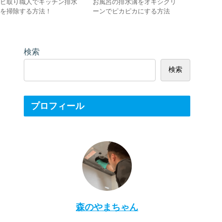
カビ取り職人でキッチン排水
お風呂の排水溝をオキシクリ
三菱エア
溝を掃除する方法！
ーンでピカピカにする方法
フィルタ
検索
検索
プロフィール
森のやまちゃん