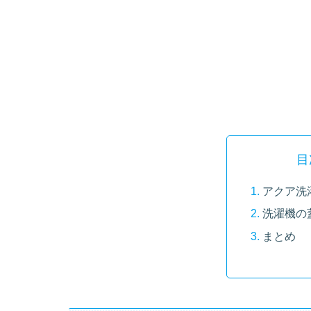
目
アクア洗
洗濯機の
まとめ