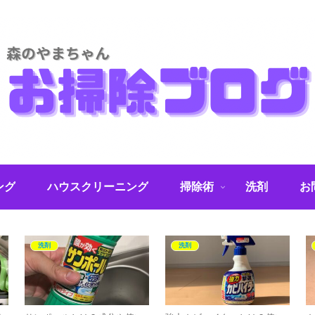
ング
ハウスクリーニング
掃除術
洗剤
お
洗剤
洗剤